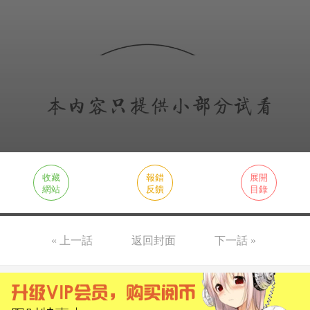
收藏
報錯
展開
網站
反饋
目錄
« 上一話
返回封面
下一話 »