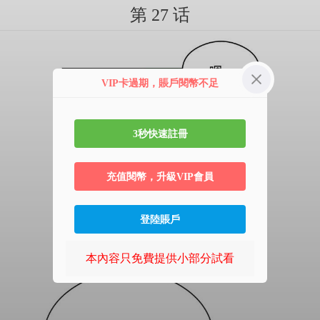
第 27 话
VIP卡過期，賬戶閱幣不足
3秒快速註冊
充值閱幣，升級VIP會員
登陸賬戶
本內容只免費提供小部分試看